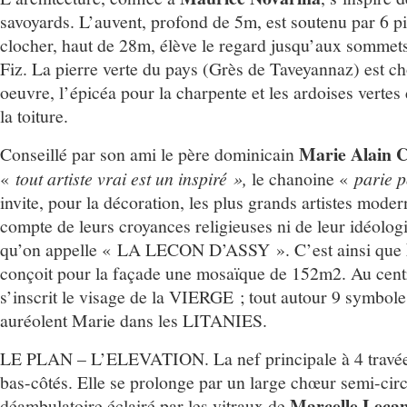
savoyards. L’auvent, profond de 5m, est soutenu par 6 pi
clocher, haut de 28m, élève le regard jusqu’aux sommets
Fiz. La pierre verte du pays (Grès de Taveyannaz) est ch
oeuvre, l’épicéa pour la charpente et les ardoises verte
la toiture.
Marie Alain C
Conseillé par son ami le père dominicain
«
tout artiste vrai est un inspiré »,
le chanoine «
parie p
invite, pour la décoration, les plus grands artistes moder
compte de leurs croyances religieuses ni de leur idéologi
qu’on appelle « LA LECON D’ASSY ». C’est ainsi que
conçoit pour la façade une mosaïque de 152m2. Au cent
s’inscrit le visage de la VIERGE ; tout autour 9 symbole
auréolent Marie dans les LITANIES.
LE PLAN – L’ELEVATION. La nef principale à 4 travées
bas-côtés. Elle se prolonge par un large chœur semi-circ
Marcelle Leca
déambulatoire éclairé par les vitraux de