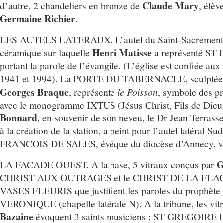
Claude Mary
d’autre, 2 chandeliers en bronze de
, élèv
Germaine Richier
.
LES AUTELS LATERAUX. L’autel du Saint-Sacrement 
Henri Matisse
céramique sur laquelle
a représenté S
portant la parole de l’évangile. (L’église est confiée au
1941 et 1994). La PORTE DU TABERNACLE, sculptée d
Georges Braque
, représente
le Poisson
, symbole des pr
avec le monogramme IXTUS (Jésus Christ, Fils de Dieu
Bonnard
, en souvenir de son neveu, le Dr Jean Terrasse,
à la création de la station, a peint pour l’autel latéral Su
FRANCOIS DE SALES, évêque du diocèse d’Annecy, vis
G
LA FACADE OUEST. A la base, 5 vitraux conçus par
CHRIST AUX OUTRAGES et le CHRIST DE LA FLA
VASES FLEURIS que justifient les paroles du prophète 
VERONIQUE (chapelle latérale N). A la tribune, les vit
Bazaine
évoquent 3 saints musiciens : ST GREGOIR