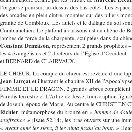
l’orgue se poursuit au-dessus des bas-côtés. Les espace
des arcades en plein cintre, montées sur des piliers mono
granite de Combloux. Les autels et le dallage du sol sont
Comblanchien. Le plafond à caissons est en chêne de B
jambes de force de la charpente, sculptées dans du chê
Constant Demaison
, représentent 2 grands prophètes
les 4 évangélistes et 2 docteurs de l’Eglise d’Occide
et BERNARD de CLAIRVAUX.
LE CHŒUR. La conque du chœur est revêtue d’une tapi
Jean Lurçat
et illustrant le chapitre XII de l’Apocalyps
FEMME ET LE DRAGON. 2 grands arbres complètent ce
Paradis terrestre et L’Arbre de Jessé, transcription figur
de Joseph, époux de Marie. Au centre le CHRIST EN
Richier
, métamorphose du bronze en «
homme de douleu
souffrance »
(Isaïe 52,14), les bras ouverts sur une imm
«
Ayant aimé les siens, il les aima jusqu’au bout
. » (Jea