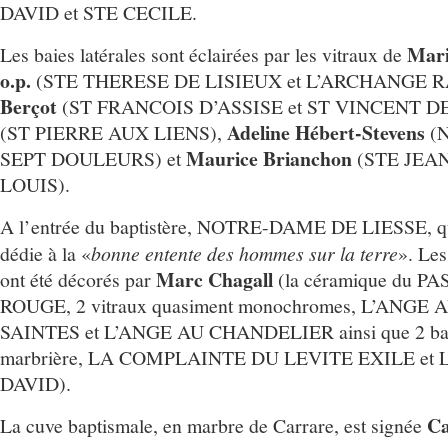
DAVID et STE CECILE.
Mari
Les baies latérales sont éclairées par les vitraux de
o.p.
(STE THERESE DE LISIEUX et L’ARCHANGE 
Berçot
(ST FRANCOIS D’ASSISE et ST VINCENT D
Adeline Hébert-Stevens
(ST PIERRE AUX LIENS),
(
Maurice Brianchon
SEPT DOULEURS) et
(STE JEAN
LOUIS).
A l’entrée du baptistère, NOTRE-DAME DE LIESSE, 
dédie à la «
bonne entente des hommes sur la terre
». Les
Marc Chagall
ont été décorés par
(la céramique du 
ROUGE, 2 vitraux quasiment monochromes, L’ANGE
SAINTES et L’ANGE AU CHANDELIER ainsi que 2 bas-r
marbrière, LA COMPLAINTE DU LEVITE EXILE et
DAVID).
Ca
La cuve baptismale, en marbre de Carrare, est signée